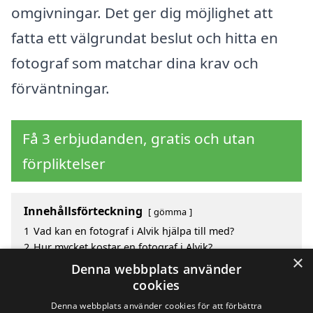
omgivningar. Det ger dig möjlighet att
fatta ett välgrundat beslut och hitta en
fotograf som matchar dina krav och
förväntningar.
Få 3 erbjudanden, gratis och utan
förpliktelser
Innehållsförteckning
gömma
1
Vad kan en fotograf i Alvik hjälpa till med?
2
Hur mycket kostar en fotograf i Alvik?
×
3
Fördelar med att välja fotograf i Alvik
Denna webbplats använder
4
Sök efter en skicklig fotograf i de omgivande
cookies
städerna Alvik
Denna webbplats använder cookies för att förbättra