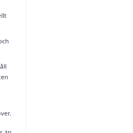
llt
och
åll
ten
ver.
r än