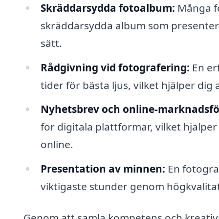
Skräddarsydda fotoalbum:
Många fo
skräddarsydda album som presenterar 
sätt.
Rådgivning vid fotografering:
En erf
tider för bästa ljus, vilket hjälper d
Nyhetsbrev och online-marknadsfö
för digitala plattformar, vilket hjälpe
online.
Presentation av minnen:
En fotograf
viktigaste stunder genom högkvalitat
Genom att samla kompetens och kreativit