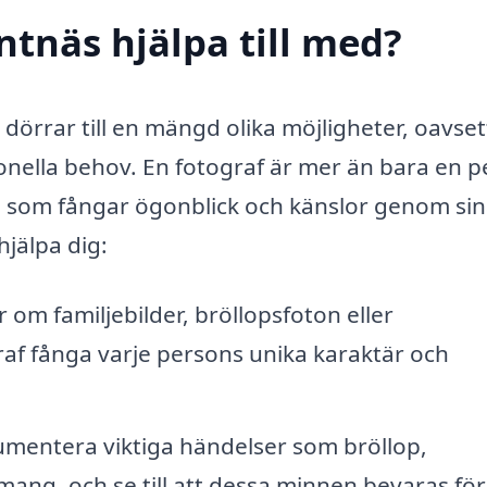
ntnäs hjälpa till med?
 dörrar till en mängd olika möjligheter, oavse
onella behov. En fotograf är mer än bara en 
e som fångar ögonblick och känslor genom si
hjälpa dig:
om familjebilder, bröllopsfoton eller
raf fånga varje persons unika karaktär och
mentera viktiga händelser som bröllop,
ang, och se till att dessa minnen bevaras för