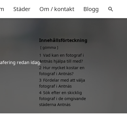
m
Städer
Om / kontakt
Blogg
Innehållsförteckning
gömma
1
Vad kan en fotograf i
Antnäs hjälpa till med?
rafering redan idag.
2
Hur mycket kostar en
fotograf i Antnäs?
3
Fördelar med att välja
fotograf i Antnäs
4
Sök efter en skicklig
fotograf i de omgivande
städerna Antnäs