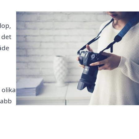
lop,
 det
åde
 olika
nabb