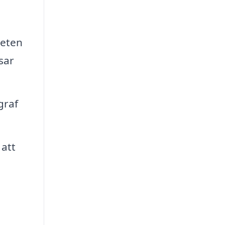
teten
sar
graf
 att