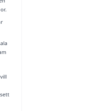
 en
or.
ar
iala
ram
ill
h
sett