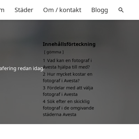
m
Städer
Om / kontakt
Blogg
Innehållsförteckning
gömma
1
Vad kan en fotograf i
Avesta hjälpa till med?
rafering redan idag.
2
Hur mycket kostar en
fotograf i Avesta?
3
Fördelar med att välja
fotograf i Avesta
4
Sök efter en skicklig
fotograf i de omgivande
städerna Avesta