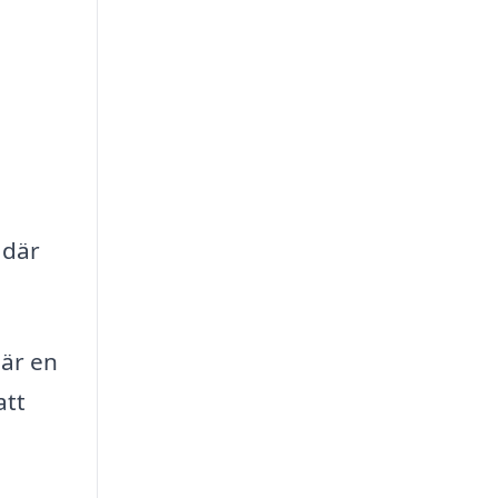
 där
 är en
att