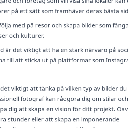
are och företag som vill visa sina lokaler kan
rer på ett sätt som framhäver deras bästa sid
följa med på resor och skapa bilder som fång
er och kulturer.
d är det viktigt att ha en stark närvaro på soc
pa till att sticka ut på plattformar som Instag
det viktigt att tänka på vilken typ av bilder du v
essionell fotograf kan rådgöra dig om stilar oc
a dig att skapa en vision för ditt projekt. Oav
ora stunder eller att skapa en imponerande