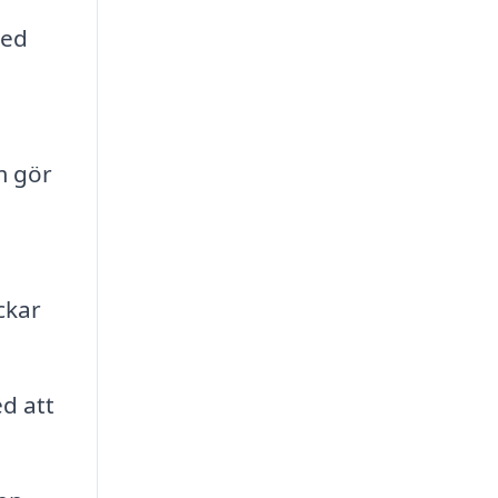
med
m gör
ckar
d att