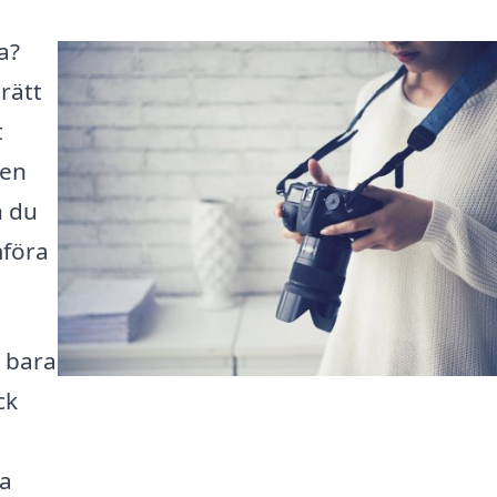
a?
rätt
t
fen
n du
mföra
n bara
ck
ta