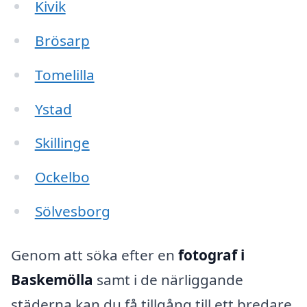
Kivik
Brösarp
Tomelilla
Ystad
Skillinge
Ockelbo
Sölvesborg
Genom att söka efter en
fotograf i
Baskemölla
samt i de närliggande
städerna kan du få tillgång till ett bredare