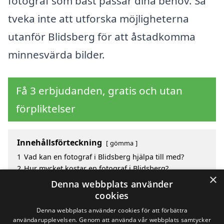
fotograf som bäst passar dina behov. Så
tveka inte att utforska möjligheterna
utanför Blidsberg för att åstadkomma
minnesvärda bilder.
Få 3 erbjudanden, gratis och utan
förpliktelser
Innehållsförteckning
gömma
1
Vad kan en fotograf i Blidsberg hjälpa till med?
2
Hur mycket kostar en fotograf i Blidsberg?
×
3
Fördelar med att välja fotograf i Blidsberg
Denna webbplats använder
4
Sök efter en skicklig fotograf i de omgivande
cookies
städerna Blidsberg
Denna webbplats använder cookies för att förbättra
användarupplevelsen. Genom att använda vår webbplats samtycker