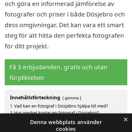
och göra en informerad jämförelse av
fotografer och priser i både Dösjebro och
dess omgivningar. Det kan vara ett smart
steg för att hitta den perfekta fotografen
för ditt projekt.
Få 3 erbjudanden, gratis och utan
förpliktelser
Innehållsförteckning
gömma
1
Vad kan en fotograf i Dösjebro hjälpa till med?
2
Hur mycket kostar en fotograf i Dösjebro?
×
3
Fördelar med att välja fotograf i Dösjebro
Denna webbplats använder
4
Sök efter en skicklig fotograf i de omgivande
cookies