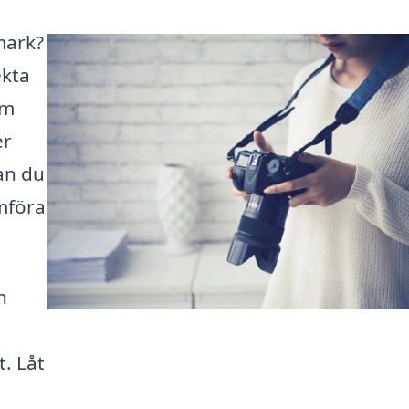
kmark?
ekta
om
er
kan du
mföra
n
t. Låt