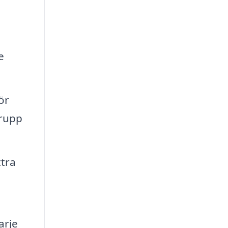
e
ör
grupp
ttra
arje