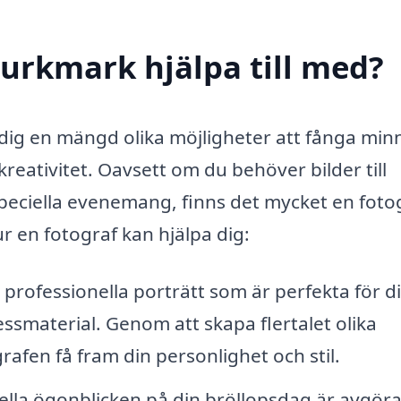
lurkmark hjälpa till med?
e dig en mängd olika möjligheter att fånga min
kreativitet. Oavsett om du behöver bilder till
speciella evenemang, finns det mycket en foto
 en fotograf kan hjälpa dig:
 professionella porträtt som är perfekta för d
ressmaterial. Genom att skapa flertalet olika
afen få fram din personlighet och stil.
ella ögonblicken på din bröllopsdag är avgör