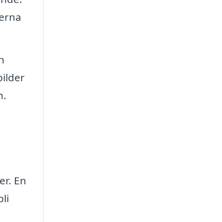
derna
n
bilder
n.
er. En
li