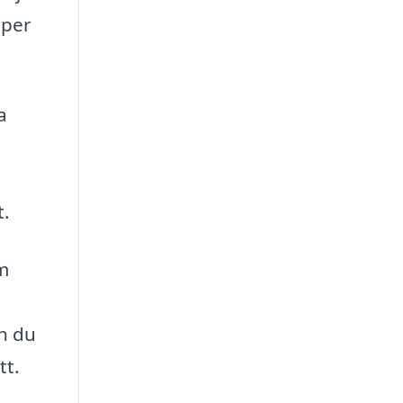
lper
a
t.
om
an du
tt.