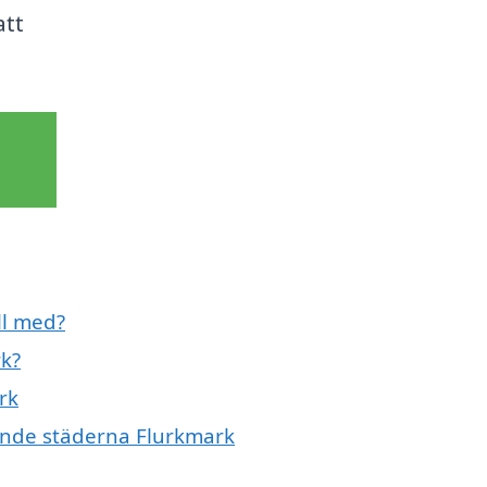
att
ll med?
rk?
rk
vande städerna Flurkmark