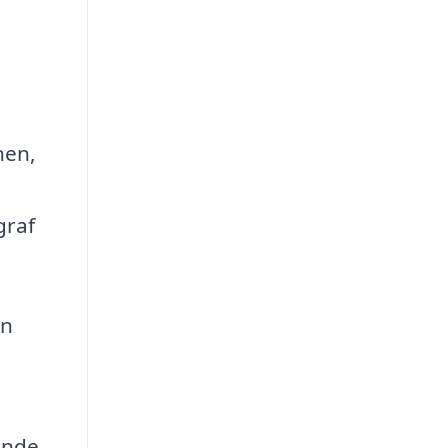
nen,
graf
in
ande.