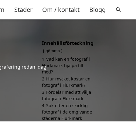
m
Städer
Om / kontakt
Blogg
Innehållsförteckning
gömma
1
Vad kan en fotograf i
Flurkmark hjälpa till
ografering redan idag.
med?
2
Hur mycket kostar en
fotograf i Flurkmark?
3
Fördelar med att välja
fotograf i Flurkmark
4
Sök efter en skicklig
fotograf i de omgivande
städerna Flurkmark