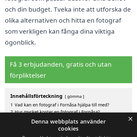
och din budget. Tveka inte att utforska de
olika alternativen och hitta en fotograf
som verkligen kan fånga dina viktiga
ögonblick.
Få 3 erbjudanden, gratis och utan
förpliktelser
Innehållsförteckning
gömma
1
Vad kan en fotograf i Fornåsa hjälpa till med?
2
Hur mycket kostar en fotograf i Fornåsa?
×
3
Fördelar med att välja fotograf i Fornåsa
Denna webbplats använder
4
Sök efter en skicklig fotograf i de omgivande
cookies
städerna Fornåsa