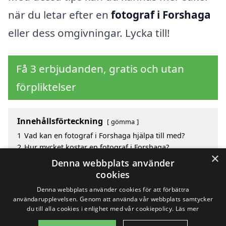
när du letar efter en
fotograf i Forshaga
eller dess omgivningar. Lycka till!
Få 3 erbjudanden, gratis och utan
förpliktelser
Innehållsförteckning
gömma
1
Vad kan en fotograf i Forshaga hjälpa till med?
2
Hur mycket kostar en fotograf i Forshaga?
×
3
Fördelar med att välja fotograf i Forshaga
Denna webbplats använder
4
Sök efter en skicklig fotograf i de omgivande
cookies
städerna Forshaga
Denna webbplats använder cookies för att förbättra
användarupplevelsen. Genom att använda vår webbplats samtycker
du till alla cookies i enlighet med vår cookiepolicy.
Läs mer