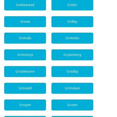
Grebbestad
Grebo
Grevie
Grillby
Grimsås
Grimslöv
Grimstorp
Gripenberg
Grisslehamn
Grödby
Grönalid
Grönskan
Gropen
Grums