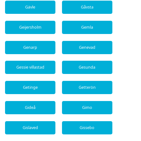
Gävle
Gåvsta
Geijersholm
Gemla
Genarp
Genevad
Gessie villastad
Gesunda
Getinge
Getterön
Gideå
Gimo
Gislaved
Gissebo