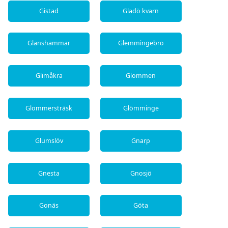
Gistad
Gladö kvarn
Glanshammar
Glemmingebro
Glimåkra
Glommen
Glommersträsk
Glömminge
Glumslöv
Gnarp
Gnesta
Gnosjö
Gonäs
Göta