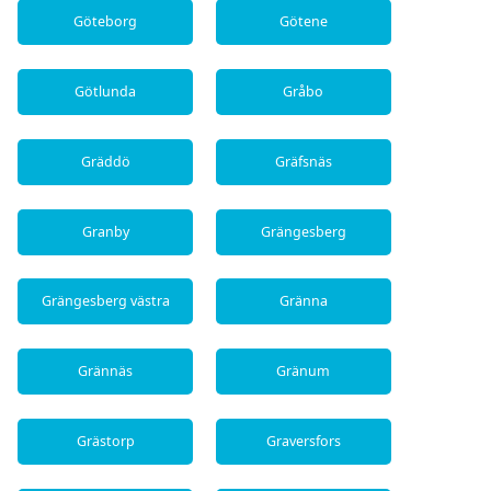
Göteborg
Götene
Götlunda
Gråbo
Gräddö
Gräfsnäs
Granby
Grängesberg
Grängesberg västra
Gränna
Grännäs
Gränum
Grästorp
Graversfors