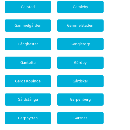
Gällstad
Gamleby
Gammelgården
Gammelstaden
Gånghester
Gängletorp
Gantofta
Gårdby
Gärds Köpinge
Gårdskär
Gårdstånga
Garpenberg
Garphyttan
Gärsnäs