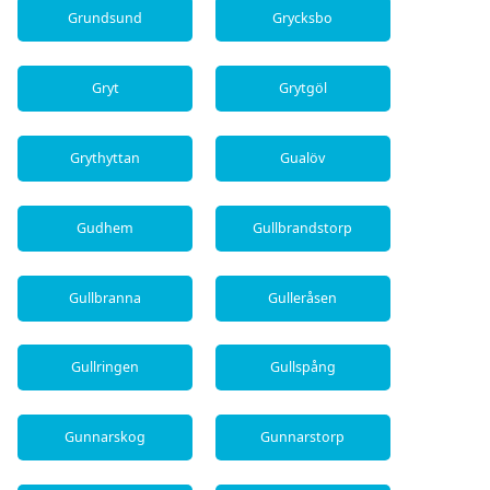
Grundsund
Grycksbo
Gryt
Grytgöl
Grythyttan
Gualöv
Gudhem
Gullbrandstorp
Gullbranna
Gulleråsen
Gullringen
Gullspång
Gunnarskog
Gunnarstorp