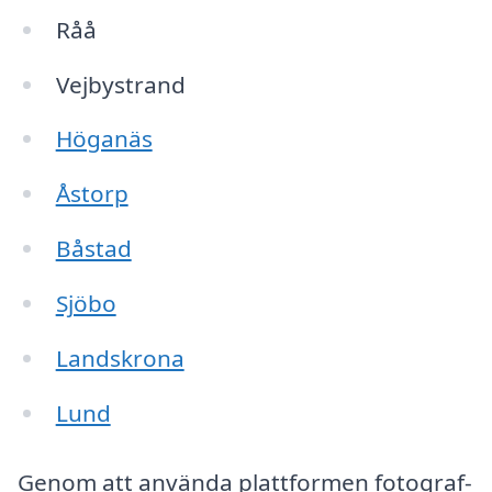
Råå
Vejbystrand
Höganäs
Åstorp
Båstad
Sjöbo
Landskrona
Lund
Genom att använda plattformen fotograf-