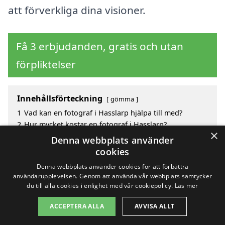
att förverkliga dina visioner.
Få 3 erbjudanden, gratis och utan
förpliktelser
Innehållsförteckning
gömma
1
Vad kan en fotograf i Hasslarp hjälpa till med?
2
Hur mycket kostar en fotograf i Hasslarp?
×
3
Fördelar med att välja fotograf i Hasslarp
Denna webbplats använder
4
Sök efter en skicklig fotograf i de omgivande
cookies
städerna Hasslarp
Denna webbplats använder cookies för att förbättra
användarupplevelsen. Genom att använda vår webbplats samtycker
du till alla cookies i enlighet med vår cookiepolicy.
Läs mer
Copyright 2026 - Pilanto Aps
ACCEPTERA ALLA
AVVISA ALLT
Hem
Om / kontakt
Blogg
Webbplatskarta
Villkor