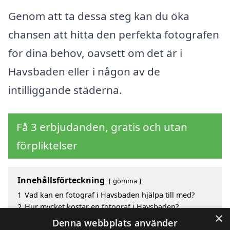
Genom att ta dessa steg kan du öka
chansen att hitta den perfekta fotografen
för dina behov, oavsett om det är i
Havsbaden eller i någon av de
intilliggande städerna.
Få 3 erbjudanden, gratis och utan
förpliktelser
Innehållsförteckning
gömma
1
Vad kan en fotograf i Havsbaden hjälpa till med?
2
Hur mycket kostar en fotograf i Havsbaden?
×
3
Fördelar med att välja fotograf i Havsbaden
Denna webbplats använder