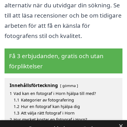
alternativ när du utvidgar din sökning. Se
till att läsa recensioner och be om tidigare
arbeten för att få en känsla för
fotografens stil och kvalitet.
Få 3 erbjudanden, gratis och utan
förpliktelser
Innehållsförteckning
gömma
1
Vad kan en fotograf i Horn hjälpa till med?
1.1
Kategorier av fotografering
1.2
Hur en fotograf kan hjälpa dig
1.3
Att välja rätt fotograf i Horn
2
Hur mycket kostar en fotograf i Horn?
×
3
Fördelar med att välja fotograf i Horn