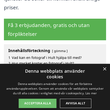
priser.
Få 3 erbjudanden, gratis och utan
förpliktelser
Innehållsförteckning
gömma
1
Vad kan en fotograf i Hult hjälpa till med?
2
Hur mycket kostar en fotograf i Hult?
×
3
Fördelar med att välja fotograf i Hult
Denna webbplats använder
4
Sök efter en skicklig fotograf i de omgivande
cookies
städerna Hult
Denna webbplats använder cookies för att förbättra
användarupplevelsen. Genom att använda vår webbplats samtycker
du till alla cookies i enlighet med vår cookiepolicy.
Läs mer
Copyright 2026 - Pilanto Aps
ACCEPTERA ALLA
AVVISA ALLT
Hem
Om / kontakt
Blogg
Webbplatskarta
Villkor