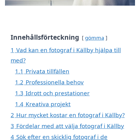
Innehållsförteckning
gömma
1
Vad kan en fotograf i Källby hjälpa till
med?
1.1
Privata tillfällen
1.2
Professionella behov
1.3
Idrott och prestationer
1.4
Kreativa projekt
2
Hur mycket kostar en fotograf i Källby?
3
Fördelar med att välja fotograf i Källby
4
Sök efter en skicklig fotograf i de