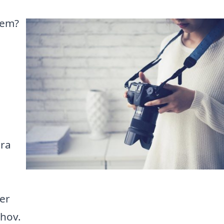
hem?
ära
er
ehov.