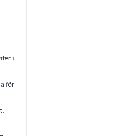
fer i
a för
t.