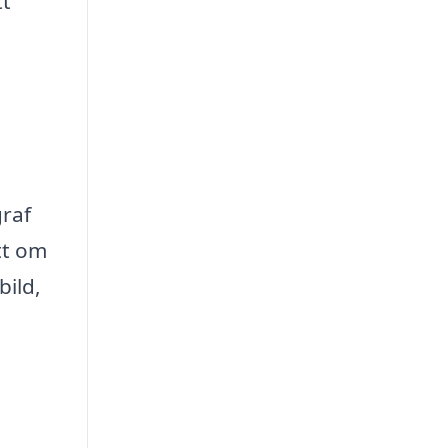
tt
graf
tt om
bild,