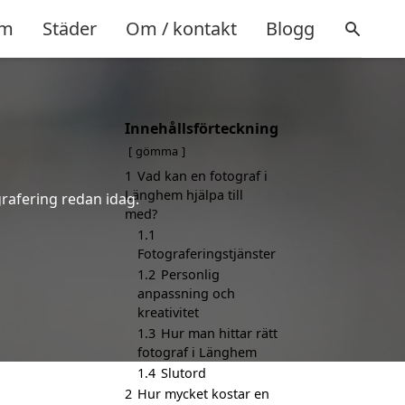
m
Städer
Om / kontakt
Blogg
Innehållsförteckning
gömma
1
Vad kan en fotograf i
Länghem hjälpa till
grafering redan idag.
med?
1.1
Fotograferingstjänster
1.2
Personlig
anpassning och
kreativitet
1.3
Hur man hittar rätt
fotograf i Länghem
1.4
Slutord
2
Hur mycket kostar en