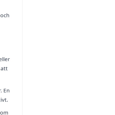
 och
ller
att
. En
ivt.
 som