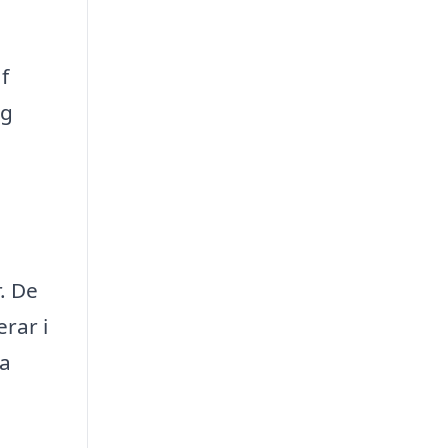
f
ög
. De
rar i
da