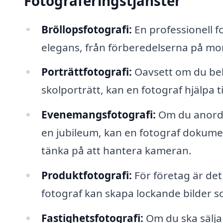
Fotograferingstjänster
Bröllopsfotografi:
En professionell f
elegans, från förberedelserna på mor
Porträttfotografi:
Oavsett om du behö
skolporträtt, kan en fotograf hjälpa t
Evenemangsfotografi:
Om du anordn
en jubileum, kan en fotograf dokume
tänka på att hantera kameran.
Produktfotografi:
För företag är det
fotograf kan skapa lockande bilder so
Fastighetsfotografi:
Om du ska sälja