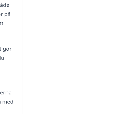
både
er på
tt
t gör
du
derna
ia med