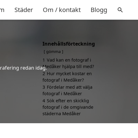
m
Städer
Om / kontakt
Blogg
Innehållsförteckning
gömma
1
Vad kan en fotograf i
Medåker hjälpa till med?
grafering redan idag.
2
Hur mycket kostar en
fotograf i Medåker?
3
Fördelar med att välja
fotograf i Medåker
4
Sök efter en skicklig
fotograf i de omgivande
städerna Medåker