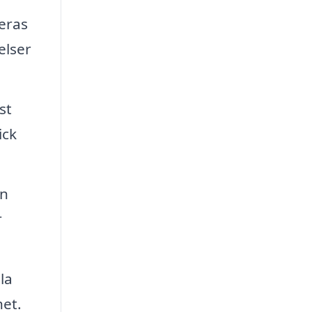
teras
elser
st
ick
en
r
la
het.