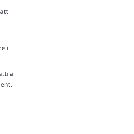
att
e i
ättra
ment.