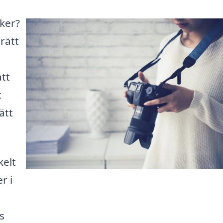
åker?
rätt
att
t
ätt
kelt
r i
s