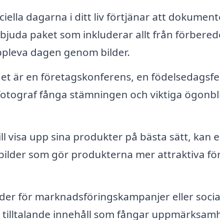
iella dagarna i ditt liv förtjänar att dokumen
bjuda paket som inkluderar allt från förbered
ruppleva dagen genom bilder.
t är en företagskonferens, en födelsedagsfe
fotograf fånga stämningen och viktiga ögonbl
ll visa upp sina produkter på bästa sätt, kan 
d bilder som gör produkterna mer attraktiva fö
er för marknadsföringskampanjer eller socia
t tilltalande innehåll som fångar uppmärksam