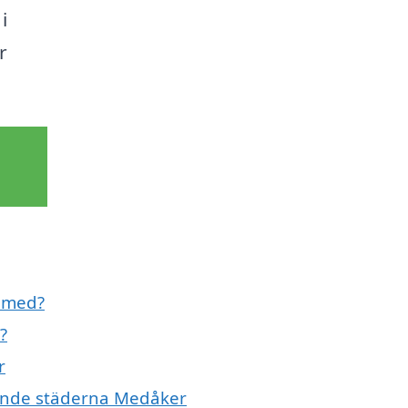
i
r
l med?
?
r
ivande städerna Medåker