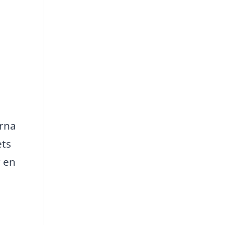
erna
ets
r en