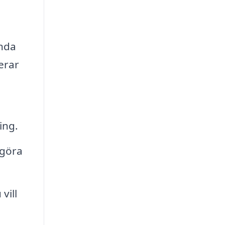
ända
erar
ing.
 göra
vill