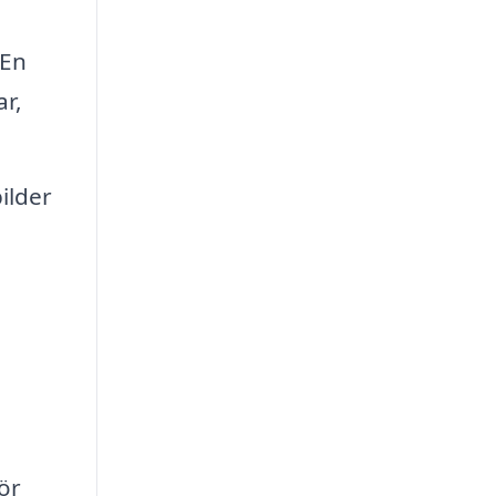
 En
ar,
ilder
ör