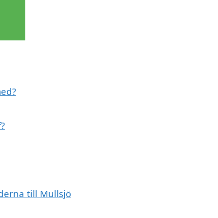
med?
f?
erna till Mullsjö