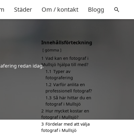
m
Städer
Om / kontakt
Blogg
Innehållsförteckning
gömma
1
Vad kan en fotograf i
Mullsjö hjälpa till med?
rafering redan idag.
1.1
Typer av
fotografering
1.2
Varför anlita en
professionell fotograf?
1.3
Så här hittar du en
fotograf i Mullsjö
2
Hur mycket kostar en
fotograf i Mullsjö?
3
Fördelar med att välja
fotograf i Mullsjö