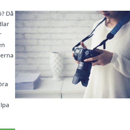
ö? Då
dlar
r
en
derna
öra
älpa