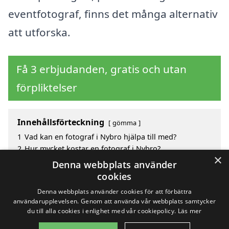
eventfotograf, finns det många alternativ
att utforska.
Få 3 erbjudanden, gratis och utan
förpliktelser
Innehållsförteckning
gömma
1
Vad kan en fotograf i Nybro hjälpa till med?
2
Hur mycket kostar en fotograf i Nybro?
×
3
Fördelar med att välja fotograf i Nybro
Denna webbplats använder
4
Sök efter en skicklig fotograf i de omgivande
cookies
städerna Nybro
Denna webbplats använder cookies för att förbättra
användarupplevelsen. Genom att använda vår webbplats samtycker
du till alla cookies i enlighet med vår cookiepolicy.
Läs mer