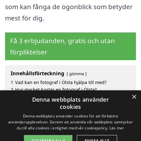
som kan fånga de ögonblick som betyder
mest för dig.
Få 3 erbjudanden, gratis och utan
förpliktelser
Innehållsförteckning
gömma
1
Vad kan en fotograf i Ölsta hjälpa till med?
2
Hur mycket kostar en fotograf i Ölsta?
×
3
Fördelar med att välja fotograf i Ölsta
Denna webbplats använder
4
Sök efter en skicklig fotograf i de omgivande
cookies
städerna Ölsta
Denna webbplats använder cookies för att förbättra
användarupplevelsen. Genom att använda vår webbplats samtycker
du till alla cookies i enlighet med vår cookiepolicy.
Läs mer
Copyright 2026 - Pilanto Aps
ACCEPTERA ALLA
AVVISA ALLT