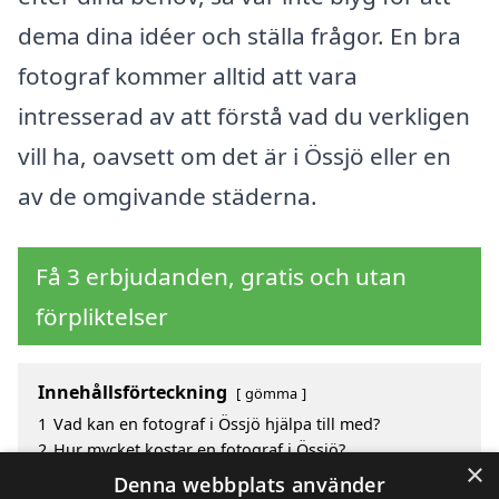
dema dina idéer och ställa frågor. En bra
fotograf kommer alltid att vara
intresserad av att förstå vad du verkligen
vill ha, oavsett om det är i Össjö eller en
av de omgivande städerna.
Få 3 erbjudanden, gratis och utan
förpliktelser
Innehållsförteckning
gömma
1
Vad kan en fotograf i Össjö hjälpa till med?
2
Hur mycket kostar en fotograf i Össjö?
×
3
Fördelar med att välja fotograf i Össjö
Denna webbplats använder