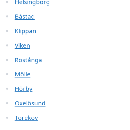
Helsingborg
Båstad
Klippan
Viken
Röstånga
Mölle
Hörby
Oxelösund
Torekov