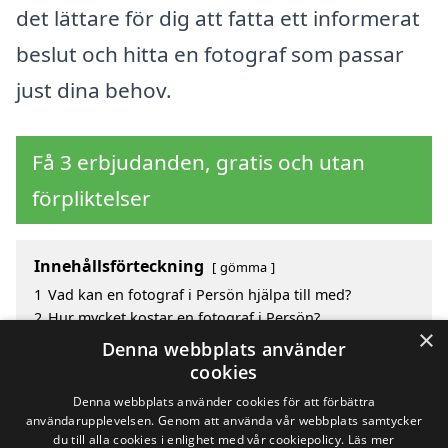
det lättare för dig att fatta ett informerat
beslut och hitta en fotograf som passar
just dina behov.
Få 3 erbjudanden, gratis och utan
förpliktelser
Innehållsförteckning
gömma
1
Vad kan en fotograf i Persön hjälpa till med?
2
Hur mycket kostar en fotograf i Persön?
×
3
Fördelar med att välja fotograf i Persön
Denna webbplats använder
4
Sök efter en skicklig fotograf i de omgivande
cookies
städerna Persön
Denna webbplats använder cookies för att förbättra
användarupplevelsen. Genom att använda vår webbplats samtycker
du till alla cookies i enlighet med vår cookiepolicy.
Läs mer