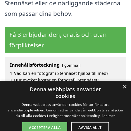
Stennäset eller de närliggande städerna
som passar dina behov.
Få 3 erbjudanden, gratis och utan
förpliktelser
Innehållsförteckning
gömma
1
Vad kan en fotograf i Stennäset hjälpa till med?
2
Hur mycket kostar en fotograf i Stennäset?
×
3
Fördelar med att välja fotograf i Stennäset
Denna webbplats använder
4
Sök efter en skicklig fotograf i de omgivande
cookies
städerna Stennäset
Denna webbplats använder cookies för att förbättra
användarupplevelsen. Genom att använda vår webbplats samtycker
du till alla cookies i enlighet med vår cookiepolicy.
Läs mer
Copyright 2026 - Pilanto Aps
ACCEPTERA ALLA
AVVISA ALLT