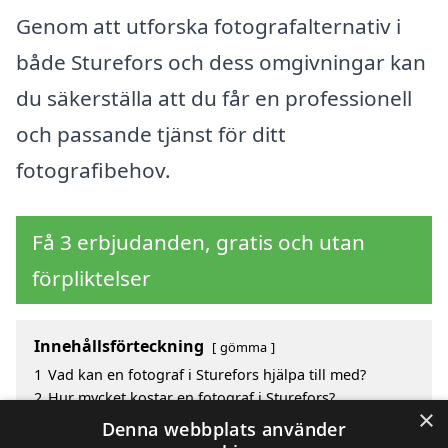
Genom att utforska fotografalternativ i
både Sturefors och dess omgivningar kan
du säkerställa att du får en professionell
och passande tjänst för ditt
fotografibehov.
Få 3 erbjudanden, gratis och utan
förpliktelser
Innehållsförteckning
gömma
1
Vad kan en fotograf i Sturefors hjälpa till med?
2
Hur mycket kostar en fotograf i Sturefors?
×
3
Fördelar med att välja fotograf i Sturefors
Denna webbplats använder
4
Sök efter en skicklig fotograf i de omgivande