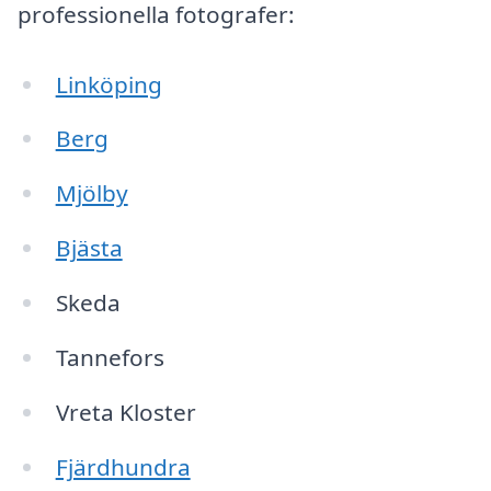
professionella fotografer:
Linköping
Berg
Mjölby
Bjästa
Skeda
Tannefors
Vreta Kloster
Fjärdhundra