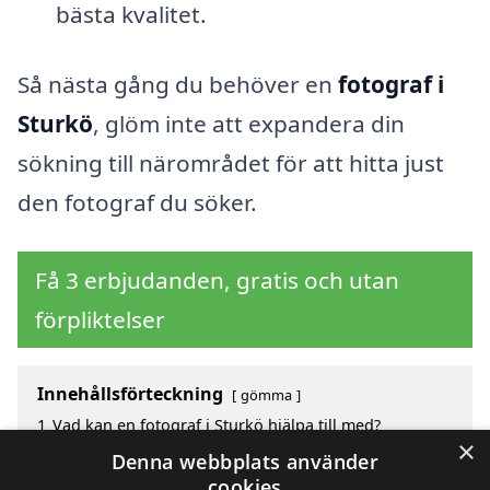
bästa kvalitet.
Så nästa gång du behöver en
fotograf i
Sturkö
, glöm inte att expandera din
sökning till närområdet för att hitta just
den fotograf du söker.
Få 3 erbjudanden, gratis och utan
förpliktelser
Innehållsförteckning
gömma
1
Vad kan en fotograf i Sturkö hjälpa till med?
×
2
Hur mycket kostar en fotograf i Sturkö?
Denna webbplats använder
3
Fördelar med att välja fotograf i Sturkö
cookies