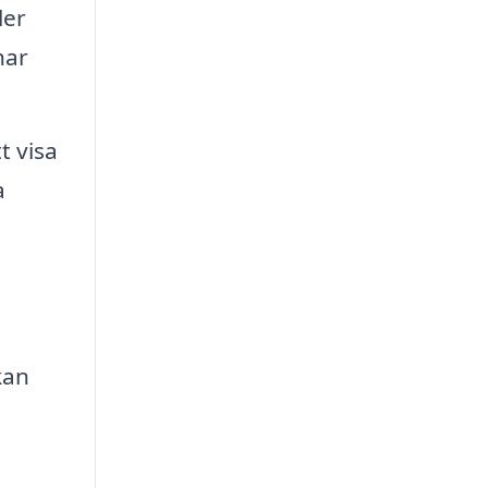
ler
har
t visa
a
kan