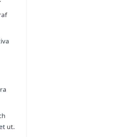
raf
iva
öra
ch
et ut.