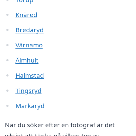
Knäred
Bredaryd
Värnamo
Älmhult
Halmstad
Tingsryd
Markaryd
När du söker efter en fotograf är det
viktigt att tänka på vilken typ av