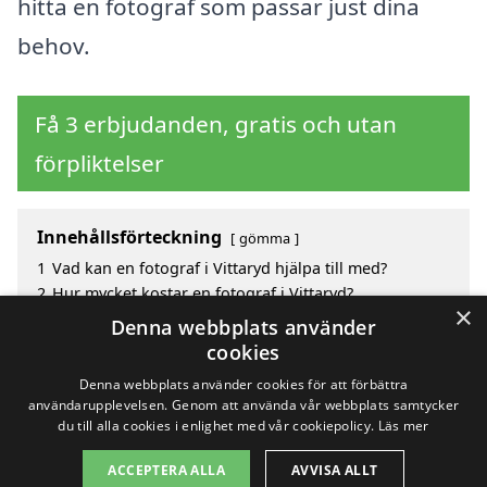
hitta en fotograf som passar just dina
behov.
Få 3 erbjudanden, gratis och utan
förpliktelser
Innehållsförteckning
gömma
1
Vad kan en fotograf i Vittaryd hjälpa till med?
2
Hur mycket kostar en fotograf i Vittaryd?
×
3
Fördelar med att välja fotograf i Vittaryd
Denna webbplats använder
4
Sök efter en skicklig fotograf i de omgivande
cookies
städerna Vittaryd
Denna webbplats använder cookies för att förbättra
användarupplevelsen. Genom att använda vår webbplats samtycker
du till alla cookies i enlighet med vår cookiepolicy.
Läs mer
Copyright 2026 - Pilanto Aps
ACCEPTERA ALLA
AVVISA ALLT