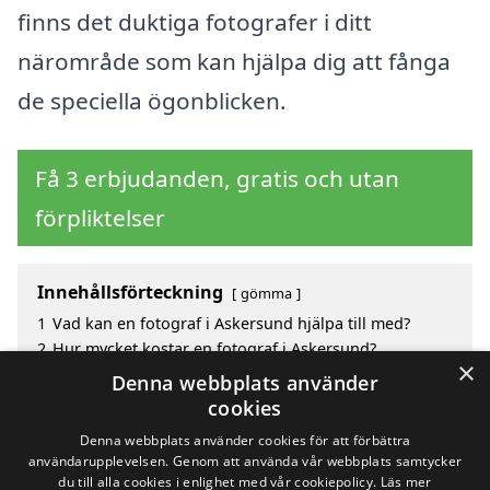
finns det duktiga fotografer i ditt
närområde som kan hjälpa dig att fånga
de speciella ögonblicken.
Få 3 erbjudanden, gratis och utan
förpliktelser
Innehållsförteckning
gömma
1
Vad kan en fotograf i Askersund hjälpa till med?
2
Hur mycket kostar en fotograf i Askersund?
×
3
Fördelar med att välja fotograf i Askersund
Denna webbplats använder
4
Sök efter en skicklig fotograf i de omgivande
cookies
städerna Askersund
Denna webbplats använder cookies för att förbättra
användarupplevelsen. Genom att använda vår webbplats samtycker
du till alla cookies i enlighet med vår cookiepolicy.
Läs mer