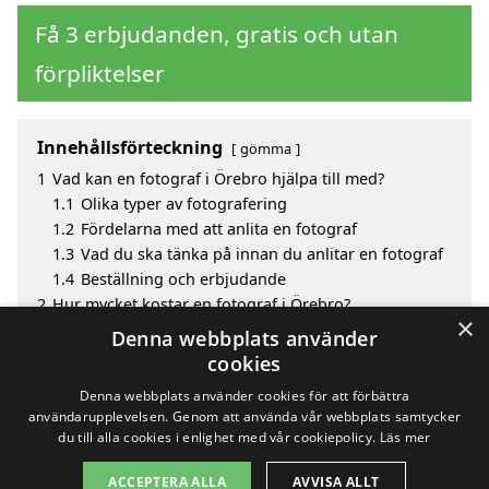
Få 3 erbjudanden, gratis och utan
förpliktelser
Innehållsförteckning
gömma
1
Vad kan en fotograf i Örebro hjälpa till med?
1.1
Olika typer av fotografering
1.2
Fördelarna med att anlita en fotograf
1.3
Vad du ska tänka på innan du anlitar en fotograf
1.4
Beställning och erbjudande
2
Hur mycket kostar en fotograf i Örebro?
×
3
Fördelar med att välja fotograf i Örebro
Denna webbplats använder
4
Sök efter en skicklig fotograf i de omgivande
cookies
städerna Örebro
Denna webbplats använder cookies för att förbättra
användarupplevelsen. Genom att använda vår webbplats samtycker
du till alla cookies i enlighet med vår cookiepolicy.
Läs mer
Copyright 2026 - Pilanto Aps
ACCEPTERA ALLA
AVVISA ALLT