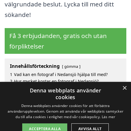
välgrundade beslut. Lycka till med ditt
sökande!
Få 3 erbjudanden, gratis och utan
förpliktelser
Innehållsförteckning
gömma
1
Vad kan en fotograf i Nedansjö hjälpa till med?
2
Hur mycket kostar en fotograf i Nedansjö?
×
3
Fördelar med att välja fotograf i Nedansjö
Denna webbplats använder
4
Sök efter en skicklig fotograf i de omgivande
cookies
städerna till Nedansjö
Denna webbplats använder cookies för att förbättra
användarupplevelsen. Genom att använda vår webbplats samtycker
du till alla cookies i enlighet med vår cookiepolicy.
Läs mer
Copyright 2026 - Pilanto Aps
ACCEPTERA ALLA
AVVISA ALLT