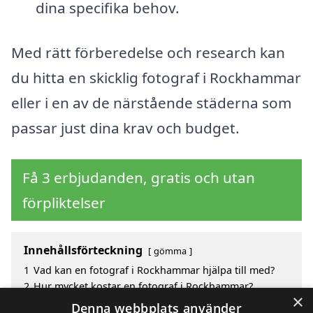
dina specifika behov.
Med rätt förberedelse och research kan
du hitta en skicklig fotograf i Rockhammar
eller i en av de närstående städerna som
passar just dina krav och budget.
Få 3 erbjudanden, gratis och utan
förpliktelser
Innehållsförteckning
gömma
1
Vad kan en fotograf i Rockhammar hjälpa till med?
2
Hur mycket kostar en fotograf i Rockhammar?
×
3
Fördelar med att välja fotograf i Rockhammar
Denna webbplats använder