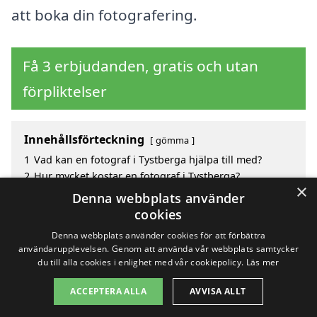
att boka din fotografering.
Få 3 erbjudanden, gratis och utan
förpliktelser
Innehållsförteckning
gömma
1
Vad kan en fotograf i Tystberga hjälpa till med?
2
Hur mycket kostar en fotograf i Tystberga?
×
3
Fördelar med att välja fotograf i Tystberga
Denna webbplats använder
4
Sök efter en skicklig fotograf i de omgivande
cookies
städerna Tystberga
Denna webbplats använder cookies för att förbättra
användarupplevelsen. Genom att använda vår webbplats samtycker
du till alla cookies i enlighet med vår cookiepolicy.
Läs mer
Copyright 2026 - Pilanto Aps
ACCEPTERA ALLA
AVVISA ALLT
Hem
Om / kontakt
Blogg
Webbplatskarta
Villkor