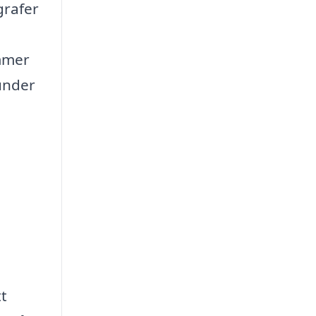
grafer
ommer
 under
tt