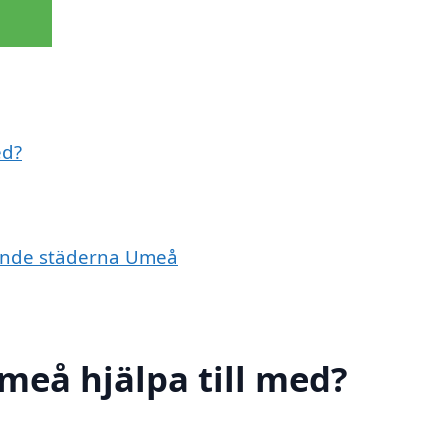
ed?
ivande städerna Umeå
Umeå hjälpa till med?