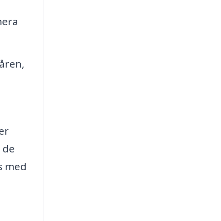
mera
åren,
er
å de
ns med