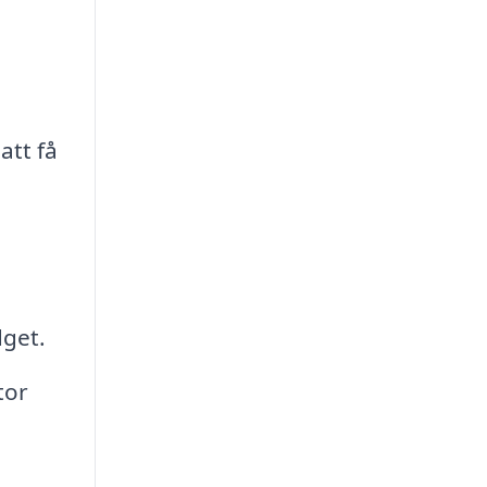
att få
dget.
tor