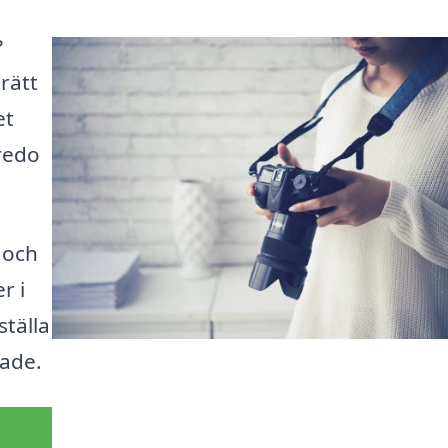
?
rätt
et
redo
 och
r i
ställa
rade.