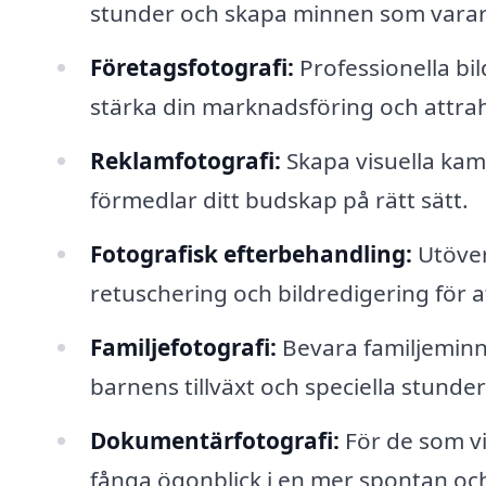
stunder och skapa minnen som varar f
Företagsfotografi:
Professionella bil
stärka din marknadsföring och attra
Reklamfotografi:
Skapa visuella kam
förmedlar ditt budskap på rätt sätt.
Fotografisk efterbehandling:
Utöver
retuschering och bildredigering för at
Familjefotografi:
Bevara familjeminne
barnens tillväxt och speciella stunde
Dokumentärfotografi:
För de som vi
fånga ögonblick i en mer spontan och