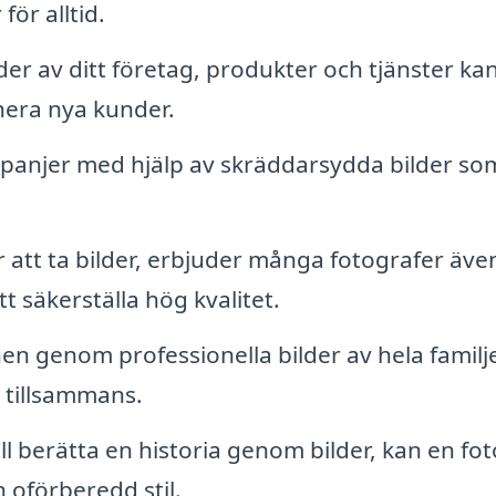
ör alltid.
der av ditt företag, produkter och tjänster ka
hera nya kunder.
panjer med hjälp av skräddarsydda bilder so
 att ta bilder, erbjuder många fotografer äve
t säkerställa hög kvalitet.
n genom professionella bilder av hela familj
r tillsammans.
ll berätta en historia genom bilder, kan en fo
 oförberedd stil.