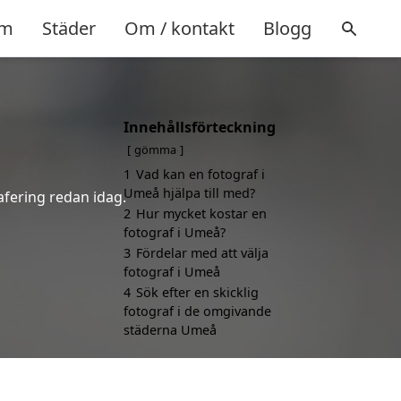
m
Städer
Om / kontakt
Blogg
Innehållsförteckning
gömma
1
Vad kan en fotograf i
Umeå hjälpa till med?
afering redan idag.
2
Hur mycket kostar en
fotograf i Umeå?
3
Fördelar med att välja
fotograf i Umeå
4
Sök efter en skicklig
fotograf i de omgivande
städerna Umeå