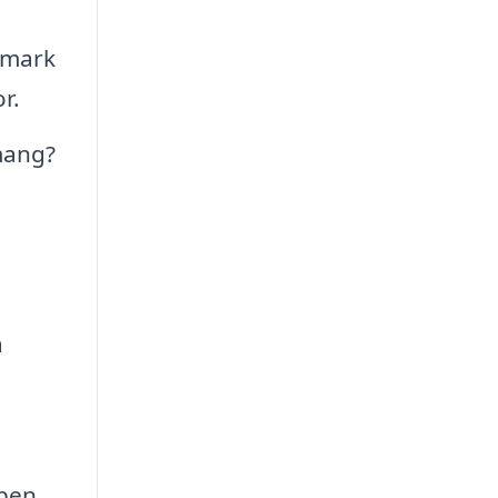
lmark
r.
mang?
a
apen