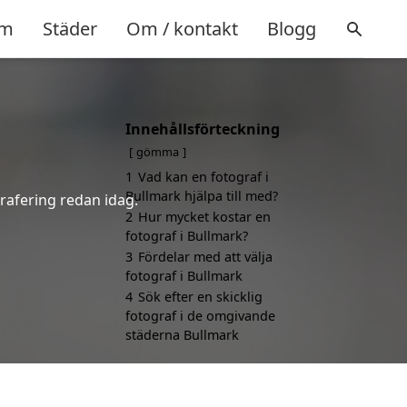
m
Städer
Om / kontakt
Blogg
Innehållsförteckning
gömma
1
Vad kan en fotograf i
Bullmark hjälpa till med?
grafering redan idag.
2
Hur mycket kostar en
fotograf i Bullmark?
3
Fördelar med att välja
fotograf i Bullmark
4
Sök efter en skicklig
fotograf i de omgivande
städerna Bullmark