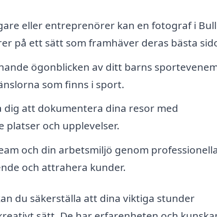
are eller entreprenörer kan en fotograf i Bul
r på ett sätt som framhäver deras bästa sido
nnande ögonblicken av ditt barns sportevene
nslorna som finns i sport.
a dig att dokumentera dina resor med
 platser och upplevelser.
 team och din arbetsmiljö genom professionell
roende och attrahera kunder.
an du säkerställa att dina viktiga stunder
kreativt sätt. De har erfarenheten och kunsk