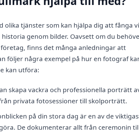
ullmark hjälpa till med?
 olika tjänster som kan hjälpa dig att fånga v
 historia genom bilder. Oavsett om du behöv
er företag, finns det många anledningar att
an följer några exempel på hur en fotograf ka
de kan utföra:
an skapa vackra och professionella porträtt a
 från privata fotosessioner till skolporträtt.
nblicken på din stora dag är en av de viktigas
göra. De dokumenterar allt från ceremonin til