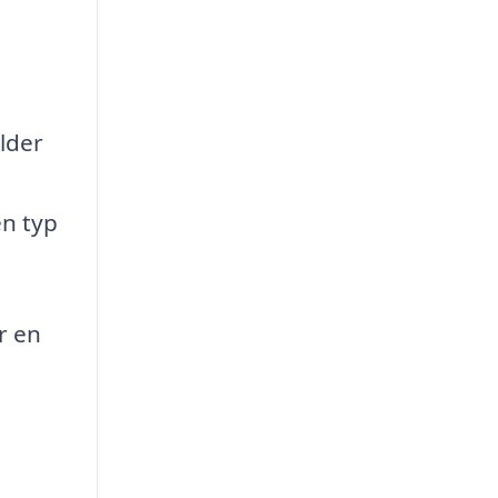
ilder
en typ
r en