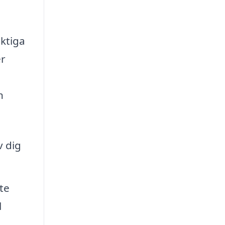
iktiga
er
n
v dig
te
l