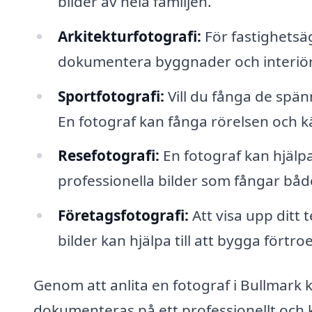
bilder av hela familjen.
Arkitekturfotografi:
För fastighetsäg
dokumentera byggnader och interiöre
Sportfotografi:
Vill du fånga de spä
En fotograf kan fånga rörelsen och kä
Resefotografi:
En fotograf kan hjälp
professionella bilder som fångar både
Företagsfotografi:
Att visa upp ditt
bilder kan hjälpa till att bygga fört
Genom att anlita en fotograf i Bullmark k
dokumenteras på ett professionellt och 