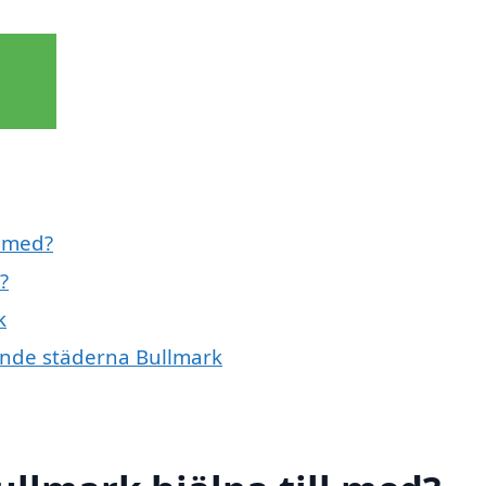
l med?
?
k
vande städerna Bullmark