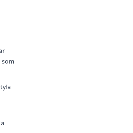
är
r som
tyla
da