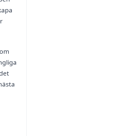
skapa
r
 som
ngliga
 det
 nästa