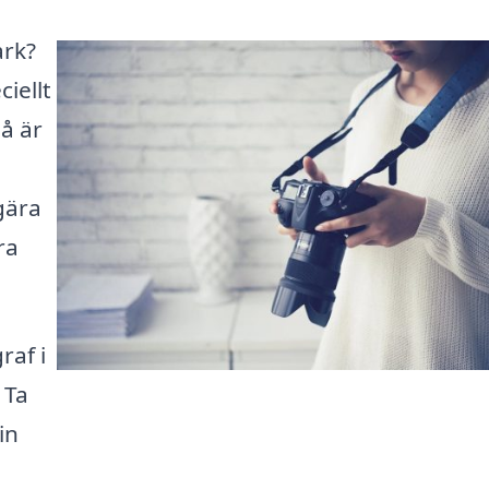
ark?
iellt
så är
gära
ra
raf i
 Ta
in