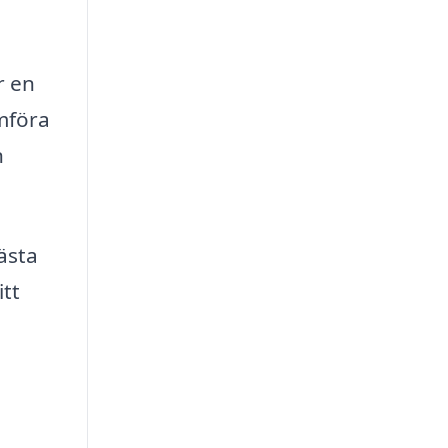
r en
omföra
n
bästa
itt