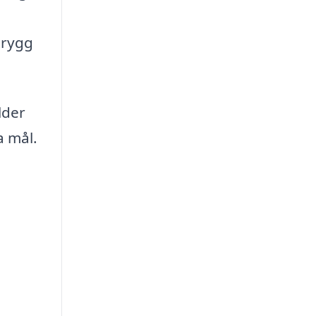
trygg
lder
a mål.