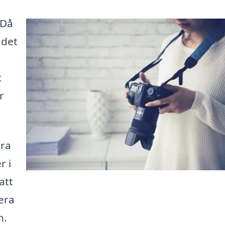
 Då
 det
t
r
ära
r i
att
sera
n.