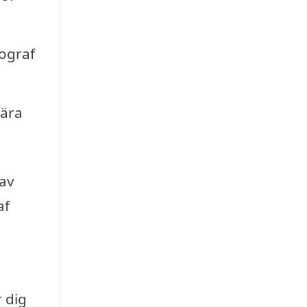
tograf
lära
 av
af
r dig