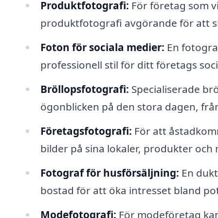
Produktfotografi:
För företag som vi
produktfotografi avgörande för att s
Foton för sociala medier:
En fotograf
professionell stil för ditt företags so
Bröllopsfotografi:
Specialiserade brö
ögonblicken på den stora dagen, från f
Företagsfotografi:
För att åstadkom
bilder på sina lokaler, produkter oc
Fotograf för husförsäljning:
En dukt
bostad för att öka intresset bland po
Modefotografi:
För modeföretag kan e