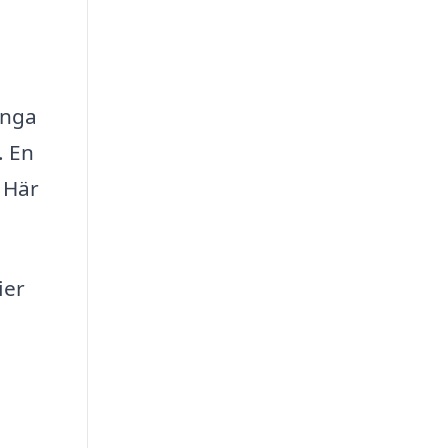
ånga
. En
 Här
ier